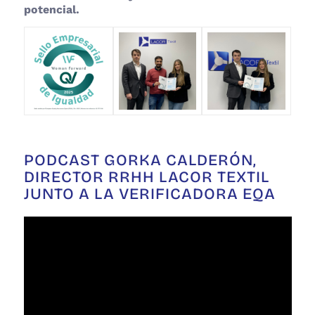
potencial.
PODCAST GORKA CALDERÓN,
DIRECTOR RRHH LACOR TEXTIL
JUNTO A LA VERIFICADORA EQA