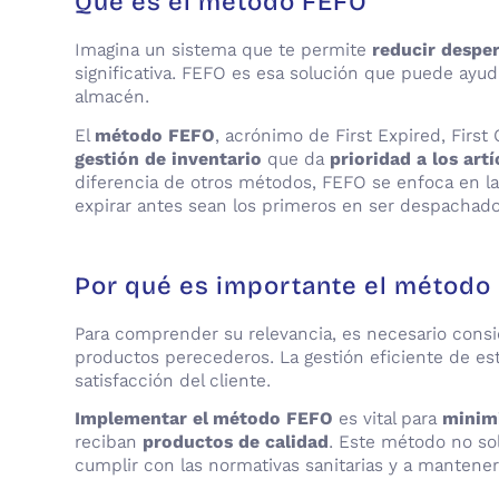
Qué es el método FEFO
Imagina un sistema que te permite
reducir desper
significativa. FEFO es esa solución que puede ayud
almacén.
El
método FEFO
, acrónimo de First Expired, First 
gestión de inventario
que da
prioridad a los ar
diferencia de otros métodos, FEFO se enfoca en la 
expirar antes sean los primeros en ser despachado
Por qué es importante el método
Para comprender su relevancia, es necesario consi
productos perecederos. La gestión eficiente de est
satisfacción del cliente.
Implementar el método FEFO
es vital para
minimi
reciban
productos de calidad
. Este método no so
cumplir con las normativas sanitarias y a mantene